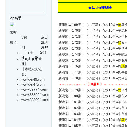
★认证●规则★
vip高手
新澳彩→169期：（小宝马）心水10肖●
羊
马
新澳彩→170期：（小宝马）心水10肖●羊鸡
发帖
新澳彩→171期：（小宝马）心水10肖●龙牛
点击
539
注册
威望
新澳彩→172期：（小宝马）心水10肖●
猪
猴
用户
74
新澳彩→173期：（小宝马）心水10肖●牛猪
加关
发消
新澳彩→174期：（小宝马）心水10肖●牛蛇
注
息
〖点击联系管
新澳彩→175期：（小宝马）心水10肖●虎龙
理〗
新澳彩→176期：（小宝马）心水10肖●虎
鸡
【本站永久域
新澳彩→177期：（小宝马）心水10肖●狗牛
名】
新澳彩→178期：（小宝马）心水10肖●龙马
www.xn49.com
～～～～～～～～《10准10》～～～～～～
www.xn47.com
www.58774.com
新澳彩→179期：（小宝马）心水10肖●
龙
马
www.888994.com
新澳彩→180期：（小宝马）心水10肖●猴鼠
www.888904.com
新澳彩→181期：（小宝马）心水10肖●羊鸡
新澳彩→182期：（小宝马）心水10肖●马鼠
新澳彩→183期：（小宝马）心水10肖●牛鼠
新澳彩→184期：（小宝马）心水10肖●鼠
马
新澳彩→185期：（小宝马）心水10肖●猪马