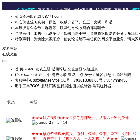
仙女●导航
复试统计
六合属性
号码统计器
联系管理
充值服务
资料
仙女论坛欢迎您-58774.com
核心价值观★真实、原创、权威、公平、公正、文明、和谐
本坛没有公众号、群聊等，以其他方式收费的都是骗子！
全网首创：出售价无论多少，如果当期不中，金豆将退回给购买者，系统自
特别声明：为免除大家顾虑，仙女论坛绝不与任何的网投平台业务。请大家
发表主题
在线充值
首 页
HOME
发表主题
返回论坛
充值金豆
认证规则
User name
金豆： 个
消费记录
威望： 点
身份：游客
消息：
退出登陆
客服中心
Customer service
QQ号：793613388
68号：58nyhhng53
助手工具
TOOL
报码开奖
生肖属性
复试统计器
号码统计器
状态
标题
★★★认证规则★★★只要你身怀绝技、放眼六合谁与争锋！
2
3
4
5
..
14
★★★核心价值观★真实、原创、权威、公平、公正、文明、和
谐，一直在努力！（我为人人，人人为我！）★★★