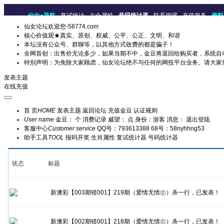
仙女●导航
复试统计
六合属性
号码统计器
联系管理
充值服务
资料
仙女论坛欢迎您-58774.com
核心价值观★真实、原创、权威、公平、公正、文明、和谐
本坛没有公众号、群聊等，以其他方式收费的都是骗子！
全网首创：出售价无论多少，如果当期不中，金豆将退回给购买者，系统自
特别声明：为免除大家顾虑，仙女论坛绝不与任何的网投平台业务。请大家
发表主题
在线充值
首 页
HOME
发表主题
返回论坛
充值金豆
认证规则
User name
金豆： 个
消费记录
威望： 点
身份：游客
消息：
退出登陆
客服中心
Customer service
QQ号：793613388
68号：58nyhhng53
助手工具
TOOL
报码开奖
生肖属性
复试统计器
号码统计器
状态
标题
新澳彩【003期错001】219期（爱情无情㊣）杀一行，已发表！
新澳彩【002期错001】218期（爱情无情㊣）杀一行，已发表！