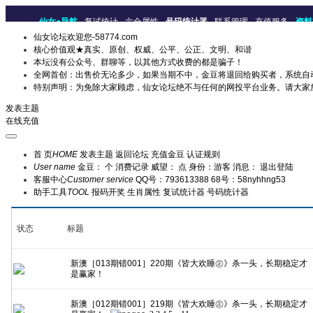
仙女●导航
复试统计
六合属性
号码统计器
联系管理
充值服务
资料
仙女论坛欢迎您-58774.com
核心价值观★真实、原创、权威、公平、公正、文明、和谐
本坛没有公众号、群聊等，以其他方式收费的都是骗子！
全网首创：出售价无论多少，如果当期不中，金豆将退回给购买者，系统自
特别声明：为免除大家顾虑，仙女论坛绝不与任何的网投平台业务。请大家
发表主题
在线充值
首 页
HOME
发表主题
返回论坛
充值金豆
认证规则
User name
金豆： 个
消费记录
威望： 点
身份：游客
消息：
退出登陆
客服中心
Customer service
QQ号：793613388
68号：58nyhhng53
助手工具
TOOL
报码开奖
生肖属性
复试统计器
号码统计器
状态
标题
新澳［013期错001］220期《皆大欢睡㊣》杀一头，长期稳定才
是赢家！
新澳［012期错001］219期《皆大欢睡㊣》杀一头，长期稳定才