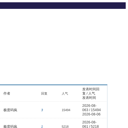
发表时间
回
作者
复 / 人气
回复
人气
发表时间
2026-08-
极度码疯
06
3 / 15494
3
15494
2026-08-06
2026-08-
极度码疯
06
1 / 5218
1
5218