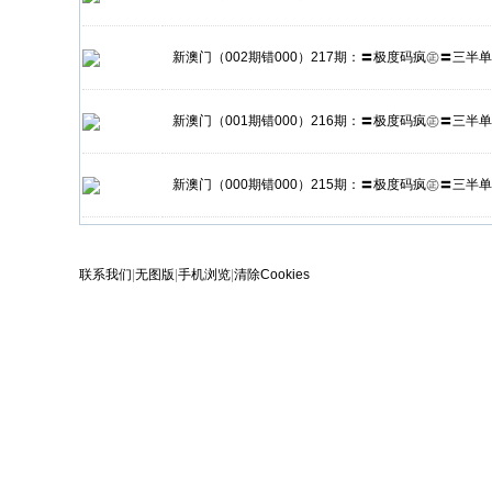
新澳门（002期错000）217期：〓极度码疯㊣〓三
新澳门（001期错000）216期：〓极度码疯㊣〓三
新澳门（000期错000）215期：〓极度码疯㊣〓三
联系我们
|
无图版
|
手机浏览
|
清除Cookies