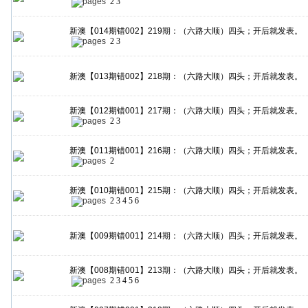
2
3
新澳【014期错002】219期：（六路大顺）四头；开后就发表。
2
3
新澳【013期错002】218期：（六路大顺）四头；开后就发表。
新澳【012期错001】217期：（六路大顺）四头；开后就发表。
2
3
新澳【011期错001】216期：（六路大顺）四头；开后就发表。
2
新澳【010期错001】215期：（六路大顺）四头；开后就发表。
2
3
4
5
6
新澳【009期错001】214期：（六路大顺）四头；开后就发表。
新澳【008期错001】213期：（六路大顺）四头；开后就发表。
2
3
4
5
6