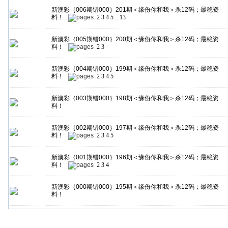
新澳彩｛006期错000｝201期＜缘份你和我＞杀12码；最稳资
料！
2
3
4
5
..
13
新澳彩｛005期错000｝200期＜缘份你和我＞杀12码；最稳资
料！
2
3
新澳彩｛004期错000｝199期＜缘份你和我＞杀12码；最稳资
料！
2
3
4
5
新澳彩｛003期错000｝198期＜缘份你和我＞杀12码；最稳资
料！
新澳彩｛002期错000｝197期＜缘份你和我＞杀12码；最稳资
料！
2
3
4
5
新澳彩｛001期错000｝196期＜缘份你和我＞杀12码；最稳资
料！
2
3
4
新澳彩｛000期错000｝195期＜缘份你和我＞杀12码；最稳资
料！