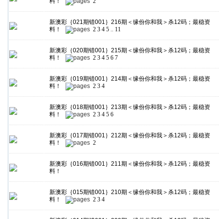
料！
2
新澳彩｛021期错001｝216期＜缘份你和我＞杀12码；最稳资
料！
2
3
4
5
..
11
新澳彩｛020期错001｝215期＜缘份你和我＞杀12码；最稳资
料！
2
3
4
5
6
7
新澳彩｛019期错001｝214期＜缘份你和我＞杀12码；最稳资
料！
2
3
4
新澳彩｛018期错001｝213期＜缘份你和我＞杀12码；最稳资
料！
2
3
4
5
6
新澳彩｛017期错001｝212期＜缘份你和我＞杀12码；最稳资
料！
2
新澳彩｛016期错001｝211期＜缘份你和我＞杀12码；最稳资
料！
新澳彩｛015期错001｝210期＜缘份你和我＞杀12码；最稳资
料！
2
3
4