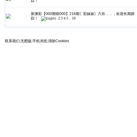
踪！
新澳彩【000期错000】216期〖彩妹妹〗六肖，，，欢迎长期跟
踪！
2
3
4
5
..
10
联系我们
|
无图版
|
手机浏览
|
清除Cookies