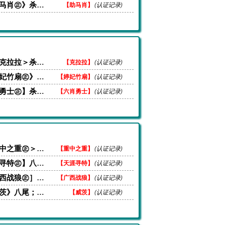
新澳门〖020期错002〗218期《助马肖㊣》杀二肖，长期发表；
【助马肖】
(
认证记录
)
新澳彩〖017期错001〗218期：＜克拉拉＞杀一行，常跟稳赢！
【克拉拉】
(
认证记录
)
新澳＜030期错002＞218期：《婷妃竹扇㊣》杀一行，已发表！
【婷妃竹扇】
(
认证记录
)
新澳（023期错002）218期【六肖勇士㊣】杀一行；已发表！
【六肖勇士】
(
认证记录
)
新澳门〓019期错002〓218期＜重中之重㊣＞八尾，闯六合！
【重中之重】
(
认证记录
)
新澳『039期错003』218期【天涯寻特㊣】八尾，，，长期发表；
【天涯寻特】
(
认证记录
)
新澳〖042期错001〗218期：［广西战狼㊣］八尾，，，已发表！
【广西战狼】
(
认证记录
)
新澳门【029期错002】218期《威茨》八尾；最稳资料！
【威茨】
(
认证记录
)