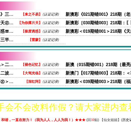
新澳『020期错002』218期：《来之不易》三半单双；放眼六合★谁与争锋！
【来之不易】
(
认证记录
)
新澳彩（022期错002）218期｛为你撑片天㊣｝三半单双，，，欢迎长期跟踪！
【为你撑片天】
(
认证记录
)
新澳门＜024期错002＞218期：〓极度诱惑〓三半单双，已更新。
【极度诱惑】
(
认证记录
)
新澳彩『018期错001』218期：《雷蒙》三半单双；长期稳定才是赢家！
【雷蒙】
(
认证记录
)
新澳《015期错002》218期：＜褪色记忆＞二波；开后即更新；鄙视跟风。
【褪色记忆】
(
认证记录
)
新澳＜018期错002＞218期〖大驾光临〗二波，放眼六合★谁与争锋！
【大驾光临】
(
认证记录
)
新澳门《016期错002》218期：＜深红阿㊣＞二波；最稳资料！
【深红阿】
(
认证记录
)
手会不会改料作假？请大家进内查看答
、和谐，一直在努力！（我为人人，人人为我！）★★★
(回
10
贴)
【
仙女姐姐
】(
历史