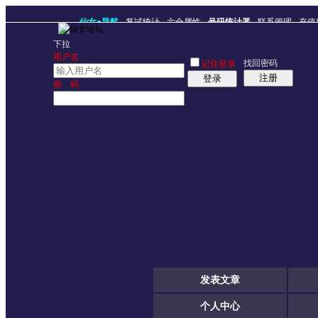
仙女●导航
复试统计
六合属性
号码统计器
联系管理
充值
下拉
用户名
找回密码
记住登录
注册
登录
密 码
发表文章
个人中心