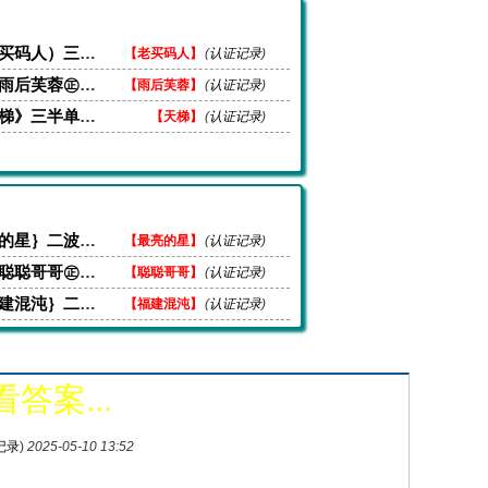
新澳彩《021期错001》218期（老买码人）三半单双；全网最早更新；鄙视跟风！
【老买码人】
(
认证记录
)
新澳彩［030期错003］218期：〖雨后芙蓉㊣〗三半单双；最稳资料！
【雨后芙蓉】
(
认证记录
)
新澳彩＜019期错001＞218期《天梯》三半单双；欢迎长期跟踪！
【天梯】
(
认证记录
)
新澳（015期错001）218期｛最亮的星｝二波；已更新。
【最亮的星】
(
认证记录
)
新澳门【017期错003】218期：＜聪聪哥哥㊣＞二波；已更新。
【聪聪哥哥】
(
认证记录
)
新澳彩＜039期错003＞218期｛福建混沌｝二波，，，开后即更新，鄙视跟风。
【福建混沌】
(
认证记录
)
案...
记录
)
2025-05-10 13:52