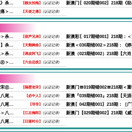
新澳［033期错002］218期：《靓女拍拖》杀二肖；全网最早更新；鄙视跟风！
【靓女拍拖】
(
认证记录
)
新澳门（052期错005）218期：＜天使之痛＞杀二肖；已发表！
【天使之痛】
(
认证记录
)
新澳｛030期错002｝218期＜葫芦兄弟㊣＞杀一行；放眼六合★谁与争锋！
【葫芦兄弟】
(
认证记录
)
新澳＜022期错002＞218期：【天鹅舞曲】杀一行，，，已发表！
【天鹅舞曲】
(
认证记录
)
新澳门＜044期错002＞218期＜调皮阿飞＞杀一行，，，仙女独家发表；
【调皮阿飞】
(
认证记录
)
新澳彩【027期错002】218期＜六合总统㊣＞杀一行，，，已发表！
【六合总统】
(
认证记录
)
新澳门＜035期错003＞218期：＜隔壁老宋㊣＞八尾；见帖更新！
【隔壁老宋】
(
认证记录
)
新澳［021期错001］218期〓必中人㊣〓八尾，，，原创早更新！
【必中人】
(
认证记录
)
新澳＜020期错001＞218期：〓导导㊣〓八尾，，，见帖更新！
【导导】
(
认证记录
)
新澳彩〖040期错002〗218期＜江左梅郎＞八尾，，，放眼六合★谁与争锋！
【江左梅郎】
(
认证记录
)
新澳《038期错002》218期＜日落时分＞八尾；长期稳定才是赢家！
【日落时分】
(
认证记录
)