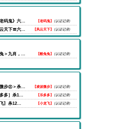
新澳彩〖013期错002〗218期：《老码鬼》六肖，，，开奖后就更新，这就是实力！
【老码鬼】
(
认证记录
)
新澳门（012期错002）218期〓风云天下〓六肖，放眼六合★谁与争锋！
【风云天下】
(
认证记录
)
新澳＜020期错002＞218期＜酷兔兔＞九肖，开后就发表。
【酷兔兔】
(
认证记录
)
新澳『015期错000』218期＜凌波微步㊣＞杀12码；长期稳定才是赢家！
【凌波微步】
(
认证记录
)
新澳彩［034期错003］218期［乐多多］杀12码，长期稳定才是赢家！
【乐多多】
(
认证记录
)
新澳［018期错001］218期〖小龙飞〗杀12码，，，已发表！
【小龙飞】
(
认证记录
)