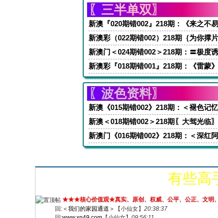
〖三半单双〗
〖波色资料〗
有些高
★★★核心价值观★真实、原创、权威、公平、公正、文明
回:
＜我们的家园通道＞
【
小仙女
】
20:38:37
回:
www.xn49.com
【
小仙女
】
09:56:11