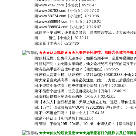
回:
www.xn47.com
【
小仙女
】
09:56:45
回:
www.68783.com
【
小仙女
】
09:57:13
回:
www.58774.com
【
小仙女
】
10:13:06
回:
www.888994.com
【
小仙女
】
10:16:01
回:
www.888904.com
【
小仙女
】
10:16:07
回:
这里不要回帖，违者永久禁言！若需留言交流，请大家移步
回:
--------留位
【
小仙女
】
10:19:11
回:
金豆
【
木头人
】
02:24:26
★★★认证规则★★★只要你身怀绝技、放眼六合谁与争锋
回:
购料无忧：出售价无论多少，如果当期不中，金豆将退回给
回:
特别声明：为免除大家顾虑，仙女论坛绝不与任何的网投平
回:
有些高手会不会改料作假？
【
仙女姐姐
】
09:26:25
回:
若有人需要上榜、认证资料，请联系QQ 793613388 小
回:
大家若喜欢某高手，请务必关注他（她），方便以后跟踪此
回:
不能留个微信呀，想充值都没办法加
【
万年
】
12:39:07
回:
不能留个微信呀，想充值都没办法加
【
万年
】
12:40:19
回:
资料出错都不见退金豆的啊
【
木头人
】
02:42:05
回:
【木头人】金豆都是第二天早上8点左右统一退还，请你注
回:
【万年】请你联系我的QQ号 793613388 进行充值；
【
小仙
回:
不中不退金币吗？
【
每一个人
】
17:04:36
回:
是不给认证
【
相信梦想
】
08:31:04
回:
管理：平特肖195--204期。10中8，申请认证！
【
草民玩彩
★★★仙女论坛欢迎您★★★如果您有好的建议以及任何问